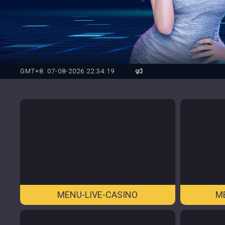
GMT+8: 07-08-2026 22:34:20
MENU-LIVE-CASINO
M