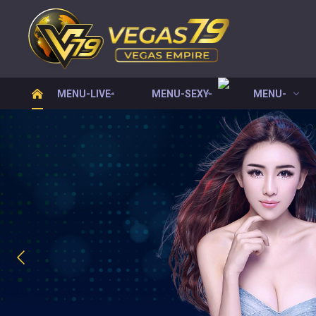
MENU-LIVE-
MENU-SEXY-
MENU-
CASINO
CASINO
SPORTS