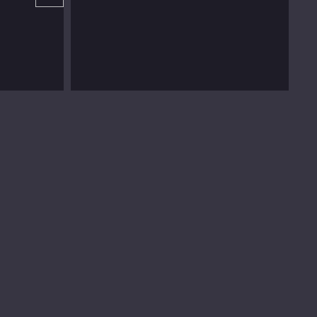
MENU-FISH-HUNTER