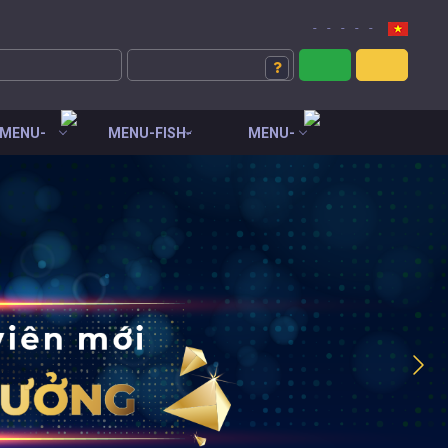
MENU-
MENU-FISH-
MENU-
OTTERY
HUNTER
SLOTS