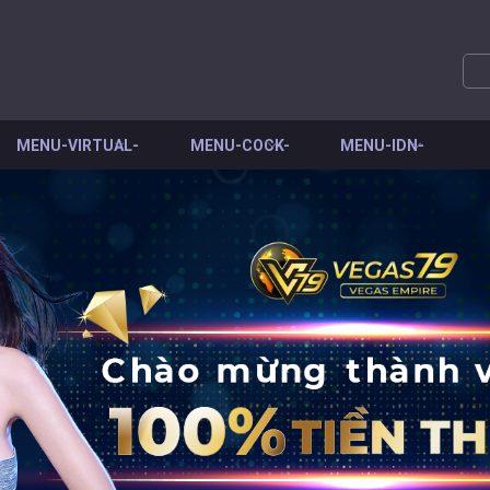
MENU-VIRTUAL-
MENU-COCK-
MENU-IDN-
SPORTS
FIGHT
POKER
L