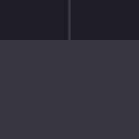
MENU-IDN-POKER
MENU-LOTTERY